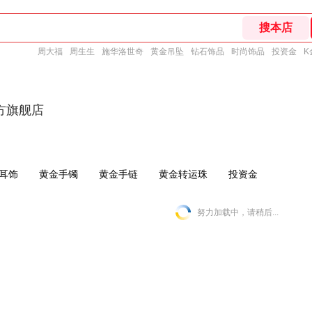
周大福
周生生
施华洛世奇
黄金吊坠
钻石饰品
时尚饰品
投资金
K
方旗舰店
耳饰
黄金手镯
黄金手链
黄金转运珠
投资金
努力加载中，请稍后...