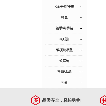
K金手链/手镯
铂金
银手镯/手链
银戒指
银项链吊坠
银耳饰
玉髓/水晶
礼盒
品类齐全，轻松购物